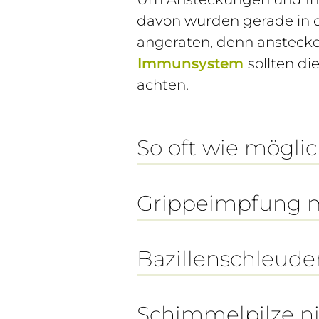
davon wurden gerade in d
angeraten, denn ansteck
Immunsystem
sollten di
achten.
So oft wie mögli
Grippeimpfung m
Bazillenschleude
Schimmelpilze ni