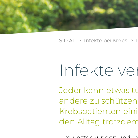
SID AT
Infekte bei Krebs
Infekte v
Jeder kann etwas 
andere zu schützen
Krebspatienten eini
den Alltag trotzde
Um Ansteckungen und Inf