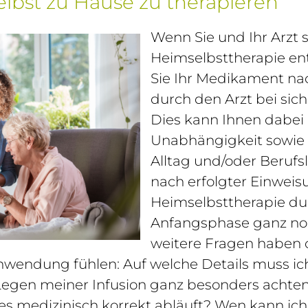
 selbst zu Hause zu therapieren
Wenn Sie und Ihr Arzt 
Heimselbsttherapie en
Sie Ihr Medikament na
durch den Arzt bei si
Dies kann Ihnen dabei 
Unabhängigkeit sowie m
Alltag und/oder Berufs
nach erfolgter Einweis
Heimselbsttherapie durc
Anfangsphase ganz nor
weitere Fragen haben 
Anwendung fühlen: Auf welche Details muss ic
en meiner Infusion ganz besonders achten? 
les medizinisch korrekt abläuft? Wen kann ic