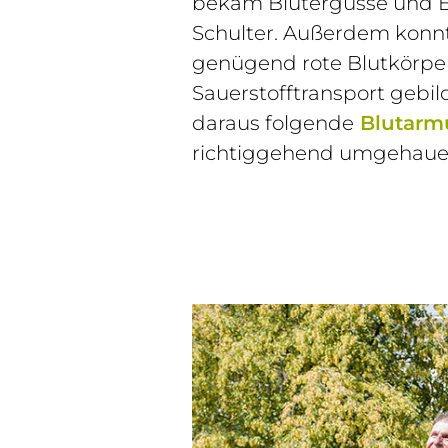
bekam Blutergüsse und E
Schulter. Außerdem konn
genügend rote Blutkörpe
Sauerstofftransport gebil
daraus folgende
Blutarm
richtiggehend umgehaue