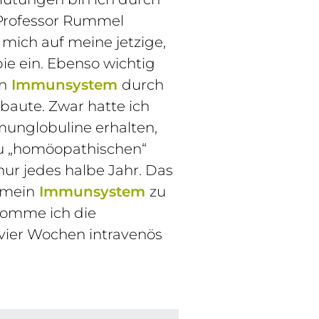
Professor Rummel
mich auf meine jetzige,
ie ein. Ebenso wichtig
in
Immunsystem
durch
baute. Zwar hatte ich
unglobuline erhalten,
zu „homöopathischen“
nur jedes halbe Jahr. Das
m mein
Immunsystem
zu
ekomme ich die
vier Wochen intravenös