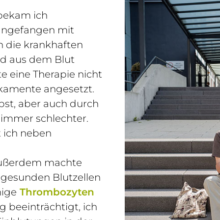
 bekam ich
 angefangen mit
n die krankhaften
d aus dem Blut
e eine Therapie nicht
kamente angesetzt.
bst, aber auch durch
 immer schlechter.
tt ich neben
ußerdem machte
 gesunden Blutzellen
nige
Thrombozyten
g beeinträchtigt, ich