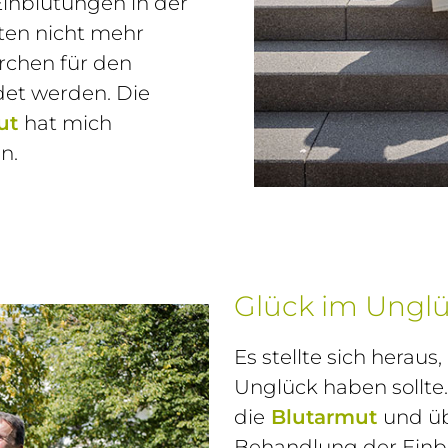
inblutungen in der
ten nicht mehr
rchen für den
det werden. Die
ut
hat mich
n.
Glück im Ungl
Es stellte sich heraus
Unglück haben sollte
die
Blutarmut
und üb
Behandlung der Einb